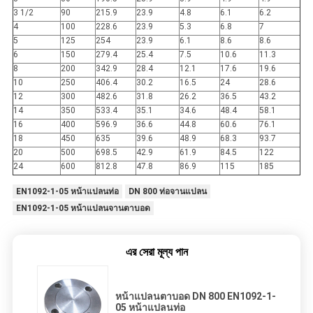
3 1/2
90
215.9
23.9
4.8
6.1
6.2
4
100
228.6
23.9
5.3
6.8
7
5
125
254
23.9
6.1
8.6
8.6
6
150
279.4
25.4
7.5
10.6
11.3
8
200
342.9
28.4
12.1
17.6
19.6
10
250
406.4
30.2
16.5
24
28.6
12
300
482.6
31.8
26.2
36.5
43.2
14
350
533.4
35.1
34.6
48.4
58.1
16
400
596.9
36.6
44.8
60.6
76.1
18
450
635
39.6
48.9
68.3
93.7
20
500
698.5
42.9
61.9
84.5
122
24
600
812.8
47.8
86.9
115
185
EN1092-1-05 หน้าแปลนท่อ
DN 800 ท่อจานแปลน
EN1092-1-05 หน้าแปลนจานตาบอด
এর সেরা মূল্য পান
หน้าแปลนตาบอด DN 800 EN1092-1-
05 หน้าแปลนท่อ