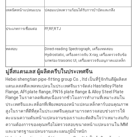
เทคนิคหน้าแปลนแบน
ปลอมแปลงความร้อนได้รับการบำบัดและกลึง
ประเภทการเชื่อมต่อ
FF
,
RF
,
RTJ
ทดสอบ
Direct-reading Spectrograph, เครื่องทดสอบ
Hydrostatic, เครื่องตรวจจับ X-ray, เครื่องตรวจจับข้อ
บกพร่อง trasonic UI, เครื่องตรวจจับอนุภาคแม่เหล็ก
มู่ลี่สแตนเลส
ผู้ผลิตครีบในประเทศจีน
Hebei shengtian pipe-fitting group Co. , ltd เป็นที่รู้จักกันดีผู้ผลิตส
แตนเลสสตีลเพลทแปลนในประเทศจีนเราจัดส่ง Hastelloy Plate
Flange, API plate flange, PN16 plate flange & Alloy Steel Plate
Flange ในราคาลดพิเศษเนื่องจากชั่วโมงการทำงานที่เหมาะสมใน
ประเทศจีนและสต็อกที่เพียงพอของหน้าแปลนเหล็กคาร์บอนคุณภาพ
สูงในราคาที่ดีที่สุดในประเทศจีนคุณสามารถตรวจสอบช่วงการให้
คะแนนความดันหน้าแปลนจานของเราและตัดสินใจว่าเหมาะสมกับ
ความต้องการของคุณหรือไม่ตรวจสอบขนาดหน้าแปลนจานใน MM
และมาตรฐานแปลนจานและแผนภูมิน้ำหนัก