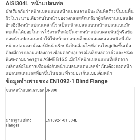
ความ
AISI304L
หน้าแปลนท่อ
มักเรียกกันว่าหน้าแปลนแบนหน้าแปลนจานมีปะเก็นที่สร้างขึ้นบนพื้น
เป็น
ผิวในระนาบเดียวกับใบหน้าของวงกลมสลักเกลียวผู้ผลิตจานแปลนยัง
อ้างอิงถึงหน้าแปลนเหล่านี้ว่าเป็นหน้าแปลนแบนหน้าแปลนแบนมัก
ส่วน
พบเห็นได้บ่อยในการใช้งานที่หล่อขึ้นจากหน้าแปลนผสมพันธุ์หรือข้อ
ต่อหน้าแปลนแนะนำให้ใช้หน้าแปลนเหล็กแผ่นสแตนเลสชนิดนี้เมื่อ
ตัว
หน้าแปลนเคาน์เตอร์มีหน้าเรียบนี่เป็นเงื่อนไขที่ส่วนใหญ่เกิดขึ้นเมื่อ
ต้องมีการปลอมแปลงการเชื่อมต่อกับอุปกรณ์เหล็กหล่อวาล์วและชนิด
พิเศษตามมาตรฐาน ASME B16.5 เมื่อใช้หน้าแปลนแบนที่ผลิตจาก
เหล็กหล่อในการเชื่อมต่อกับหน้าแปลนสแตนเลสจำเป็นต้องถอดหน้า
แปลนสแตนเลสที่ยกขึ้นในขณะที่รวมปะเก็นแบบเต็มหน้า
ข้อมูลจำเพาะของ EN1092-1 Blind Flange
ขนาดหน้าแปลนตาบอด
DN800
มาตรฐาน Blind
EN1092-1-01 304L
Flanges