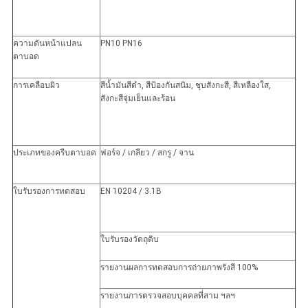
ความดันหน้าแปลน
PN10 PN16
ตาบอด
การเคลือบผิว
สีน้ำมันสีดำ, สีป้องกันสนิม, ชุบสังกะสี, สีเหลืองใส,
สังกะสีจุ่มเย็นและร้อน
ประเภทของครีบตาบอด
ฟอร์จ / เกลียว / สกรู / จาน
ใบรับรองการทดสอบ
EN 10204 / 3.1B
ใบรับรองวัตถุดิบ
รายงานผลการทดสอบการถ่ายภาพรังสี 100%
รายงานการตรวจสอบบุคคลที่สาม ฯลฯ