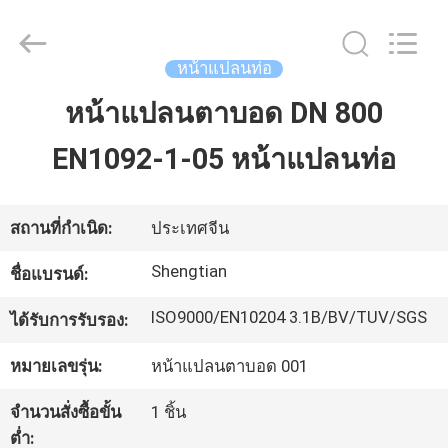
Fittings
Group
Co.,
Ltd..
All
หน้าแปลนท่อ
Rights
Reserved.
หน้าแปลนตาบอด DN 800
บ้าน
Developed
by
ECER
EN1092-1-05 หน้าแปลนท่อ
ผลิตภัณฑ์
สถานที่กำเนิด:
ประเทศจีน
วิดีโอ
Shengtian
ชื่อแบรนด์:
ISO9000/EN10204 3.1B/BV/TUV/SGS
ได้รับการรับรอง:
แสดง
หมายเลขรุ่น:
หน้าแปลนตาบอด 001
VR
จำนวนสั่งซื้อขั้น
1 ชิ้น
ต่ำ: