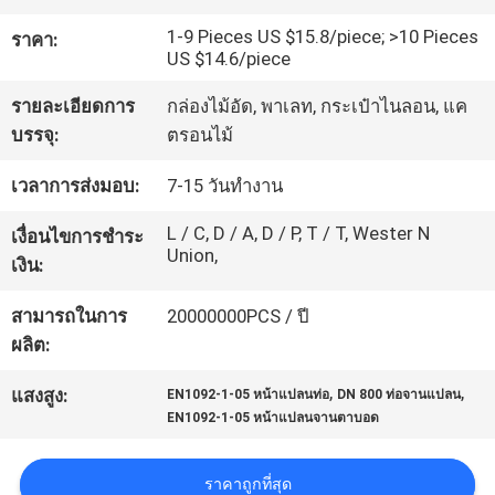
เกี่ยว
1-9 Pieces US $15.8/piece; >10 Pieces
ราคา:
กับ
US $14.6/piece
เรา
รายละเอียดการ
กล่องไม้อัด, พาเลท, กระเป๋าไนลอน, แค
บรรจุ:
ตรอนไม้
ทัวร์
เวลาการส่งมอบ:
7-15 วันทำงาน
โรงงาน
L / C, D / A, D / P, T / T, Wester N
เงื่อนไขการชำระ
Union,
เงิน:
ควบคุม
สามารถในการ
20000000PCS / ปี
ผลิต:
คุณภาพ
,
,
แสงสูง:
EN1092-1-05 หน้าแปลนท่อ
DN 800 ท่อจานแปลน
EN1092-1-05 หน้าแปลนจานตาบอด
ติดต่อ
ราคาถูกที่สุด