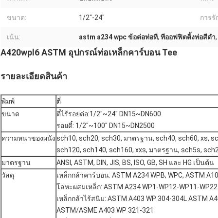
ขนาด:
1/2"-24"
การรัก
เน้น:
astm a234 wpc ข้อต่อท่อที
,
ทีออฟฟิตติ้งท่อสีดำ
A420wpl6 ASTM อุปกรณ์ท่อเหล็กคาร์บอน Tee
รายละเอียดสินค้า
พิมพ์
ตี๋
ขนาด
ตี๋ไร้รอยต่อ:1/2"~24" DN15~DN600
รอยตี๋: 1/2"~100" DN15~DN2500
ความหนาของผนัง
sch10, sch20, sch30, มาตรฐาน, sch40, sch60, xs, s
sch120, sch140, sch160, xxs, มาตรฐาน, sch5s, sch
มาตรฐาน
ANSI, ASTM, DIN, JIS, BS, ISO, GB, SH และ HG เป็นต้น
วัสดุ
เหล็กกล้าคาร์บอน: ASTM A234 WPB, WPC, ASTM A1
โลหะผสมเหล็ก: ASTM A234 WP1-WP12-WP11-WP2
เหล็กกล้าไร้สนิม: ASTM A403 WP 304-304L ASTM A
ASTM/ASME A403 WP 321-321