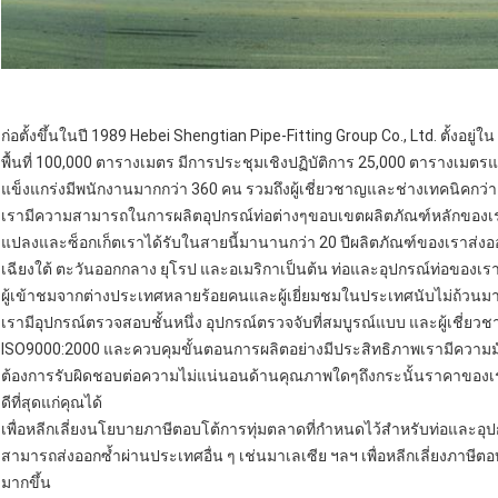
ก่อตั้งขึ้นในปี 1989 Hebei Shengtian Pipe-Fitting Group Co., Ltd. ตั้ง
พื้นที่ 100,000 ตารางเมตร มีการประชุมเชิงปฏิบัติการ 25,000 ตารางเมตร
แข็งแกร่งมีพนักงานมากกว่า 360 คน รวมถึงผู้เชี่ยวชาญและช่างเทคนิคกว่
เรามีความสามารถในการผลิตอุปกรณ์ท่อต่างๆขอบเขตผลิตภัณฑ์หลักของเรา:
แปลงและซ็อกเก็ตเราได้รับในสายนี้มานานกว่า 20 ปีผลิตภัณฑ์ของเราส่ง
เฉียงใต้ ตะวันออกกลาง ยุโรป และอเมริกาเป็นต้น ท่อและอุปกรณ์ท่อของเร
ผู้เข้าชมจากต่างประเทศหลายร้อยคนและผู้เยี่ยมชมในประเทศนับไม่ถ้วนมาที
เรามีอุปกรณ์ตรวจสอบชั้นหนึ่ง อุปกรณ์ตรวจจับที่สมบูรณ์แบบ และผู้เชี่
ISO9000:2000 และควบคุมขั้นตอนการผลิตอย่างมีประสิทธิภาพเรามีความมั่น
ต้องการรับผิดชอบต่อความไม่แน่นอนด้านคุณภาพใดๆถึงกระนั้นราคาของเรา
ดีที่สุดแก่คุณได้
เพื่อหลีกเลี่ยงนโยบายภาษีตอบโต้การทุ่มตลาดที่กำหนดไว้สำหรับท่อและอุ
สามารถส่งออกซ้ำผ่านประเทศอื่น ๆ เช่นมาเลเซีย ฯลฯ เพื่อหลีกเลี่ยงภาษีต
มากขึ้น