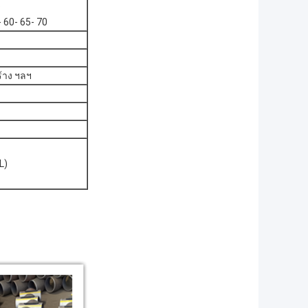
6
60- 65- 70
ร้าง ฯลฯ
L)