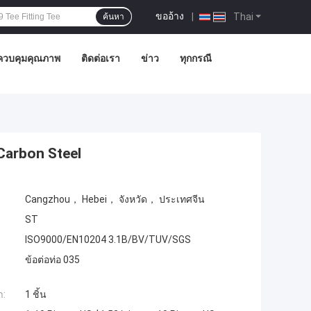
ขออ้าง
|
Thai
ค้นหา
ควบคุมคุณภาพ
ติดต่อเรา
ข่าว
ทุกกรณี
Carbon Steel
Cangzhou， Hebei， จังหวัด， ประเทศจีน
ST
ISO9000/EN10204 3.1B/BV/TUV/SGS
ข้อต่อท่อ 035
ำ:
1 ชิ้น