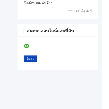
กับเพื่อนของฉันด้วย
—— มอส ณัฐพงศ์
สนทนาออนไลน์ตอนนี้ฉัน