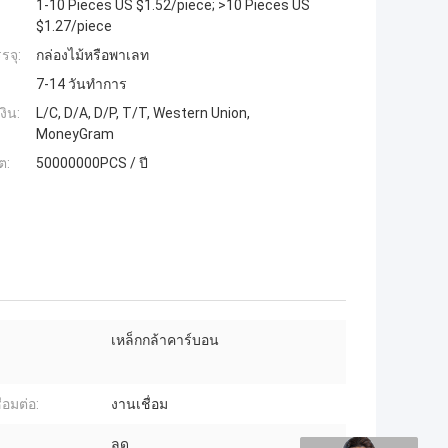
1-10 Pieces US $1.52/piece; >10 Pieces US
$1.27/piece
รจุ:
กล่องไม้หรือพาเลท
7-14 วันทำการ
งิน:
L/C, D/A, D/P, T/T, Western Union,
MoneyGram
ต:
50000000PCS / ปี
เหล็กกล้าคาร์บอน
่อมต่อ:
งานเชื่อม
ลด