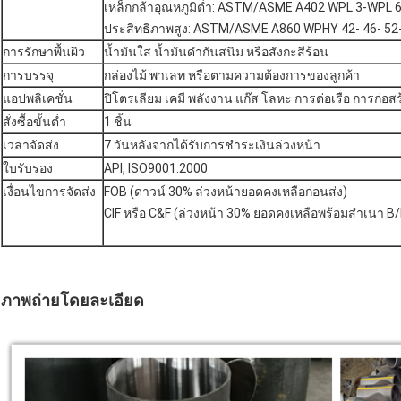
เหล็กกล้าอุณหภูมิต่ำ: ASTM/ASME A402 WPL 3-WPL 
ประสิทธิภาพสูง: ASTM/ASME A860 WPHY 42- 46- 52- 
การรักษาพื้นผิว
น้ำมันใส น้ำมันดำกันสนิม หรือสังกะสีร้อน
การบรรจุ
กล่องไม้ พาเลท หรือตามความต้องการของลูกค้า
แอปพลิเคชั่น
ปิโตรเลียม เคมี พลังงาน แก๊ส โลหะ การต่อเรือ การก่อส
สั่งซื้อขั้นต่ำ
1 ชิ้น
เวลาจัดส่ง
7 วันหลังจากได้รับการชำระเงินล่วงหน้า
ใบรับรอง
API, ISO9001:2000
เงื่อนไขการจัดส่ง
FOB (ดาวน์ 30% ล่วงหน้ายอดคงเหลือก่อนส่ง)
CIF หรือ C&F (ล่วงหน้า 30% ยอดคงเหลือพร้อมสำเนา B/
ภาพถ่ายโดยละเอียด